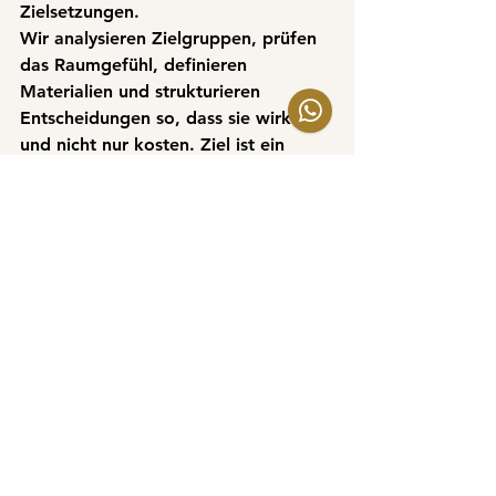
Zielsetzungen
.
Wir analysieren Zielgruppen, prüfen 
das Raumgefühl, definieren 
Materialien und strukturieren 
Entscheidungen so, dass sie wirken 
und nicht nur kosten. 
Ziel ist ein 
Objekt, das technisch funktioniert, 
gestalterisch überzeugt und 
wirtschaftlich planbar bleibt
. Ein 
Objekt, dass den Endnutzer nicht 
überzeugen muss, sondern ihn im 
Alltag unterstützt.
Fazit
Design als Hebel für 
Marktakzeptanz, Sicherheit und 
Rendite
Wer Gestaltung als Kostenstelle 