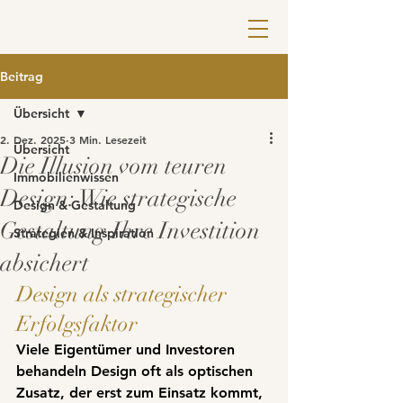
Beitrag
Übersicht
2. Dez. 2025
3 Min. Lesezeit
Übersicht
Die Illusion vom teuren
Immobilienwissen
Design: Wie strategische
Design & Gestaltung
Gestaltung Ihre Investition
Strategien & Inspiration
absichert
Design als strategischer 
Erfolgsfaktor
Viele Eigentümer und Investoren 
behandeln Design oft als optischen 
Zusatz, der erst zum Einsatz kommt, 